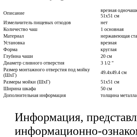
врезная одночаш
Описание
51х51 см
Измельчитель пищевых отходов
нет
Количество чаш
1 основная
Материал
нержавеющая ст
Установка
врезная
Форма
круглая
Глубина чаши
20 см
Диаметр сливного отверстия
3 1/2 "
Размер монтажного отверстия под мойку
49.4x49.4 см
(ШхГ)
Размеры мойки (ШхГ)
51х51 см
Ширина шкафа
50 см
Дополнительная информация
толщина металла
Информация, представле
информационно-ознаком