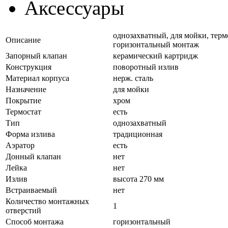
Аксессуары
однозахватный, для мойки, термо
Описание
горизонтальный монтаж
Запорный клапан
керамический картридж
Конструкция
поворотный излив
Материал корпуса
нерж. сталь
Назначение
для мойки
Покрытие
хром
Термостат
есть
Тип
однозахватный
Форма излива
традиционная
Аэратор
есть
Донный клапан
нет
Лейка
нет
Излив
высота 270 мм
Встраиваемый
нет
Количество монтажных
1
отверстий
Способ монтажа
горизонтальный