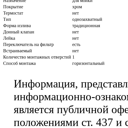
Назначение
для мойки
Покрытие
хром
Термостат
нет
Тип
однозахватный
Форма излива
традиционная
Донный клапан
нет
Лейка
нет
Переключатель на фильтр
есть
Встраиваемый
нет
Количество монтажных отверстий
1
Способ монтажа
горизонтальный
Информация, представле
информационно-ознаком
является публичной оф
положениями ст. 437 и 